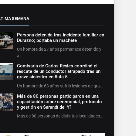
LTIMA SEMANA
Persona detenida tras incidente familiar en
Durazno; portaba un machete
Un hombre de 27 años permanece detenido y
a…
Comisaría de Carlos Reyles coordinó el
rescate de un conductor atrapado tras un
grave siniestro en Ruta 5
Un hombre de 63 años sufrió lesiones de gra…
Más de 80 personas participaron en una
capacitación sobre ceremonial, protocolo
y gestión en Sarandí del Yí
Más de 80 personas de distintas localidades…