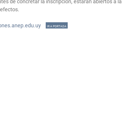
es de concretar la inscripción, estarán abiertos a la
efectos.
ciones.anep.edu.uy
IR A PORTADA