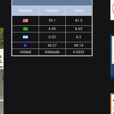
Moneda
Compra
Venta
39.1
41.5
6.95
8.65
0.02
0.2
44.27
49.14
Unidad
Indexada
6.6332