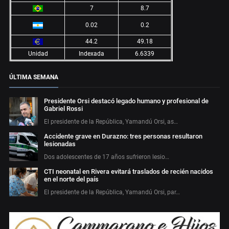
7
8.7
0.02
0.2
44.2
49.18
Unidad
Indexada
6.6339
ÚLTIMA SEMANA
Presidente Orsi destacó legado humano y profesional de
Gabriel Rossi
El presidente de la República, Yamandú Orsi, as…
Accidente grave en Durazno: tres personas resultaron
lesionadas
Dos adolescentes de 17 años sufrieron lesio…
CTI neonatal en Rivera evitará traslados de recién nacidos
en el norte del país
El presidente de la República, Yamandú Orsi, par…