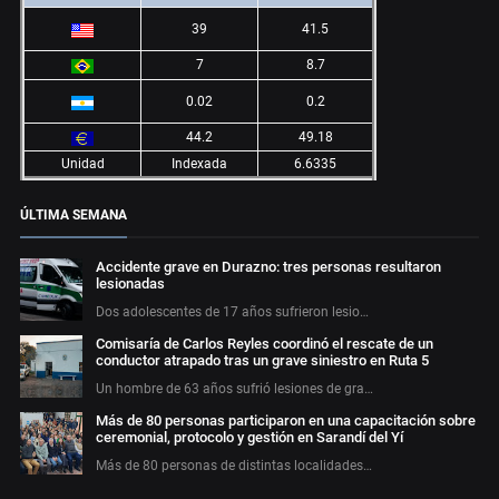
39
41.5
7
8.7
0.02
0.2
44.2
49.18
Unidad
Indexada
6.6335
ÚLTIMA SEMANA
Accidente grave en Durazno: tres personas resultaron
lesionadas
Dos adolescentes de 17 años sufrieron lesio…
Comisaría de Carlos Reyles coordinó el rescate de un
conductor atrapado tras un grave siniestro en Ruta 5
Un hombre de 63 años sufrió lesiones de gra…
Más de 80 personas participaron en una capacitación sobre
ceremonial, protocolo y gestión en Sarandí del Yí
Más de 80 personas de distintas localidades…