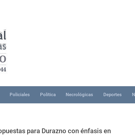
Policiales
Política
Necrológicas
Deportes
N
opuestas para Durazno con énfasis en