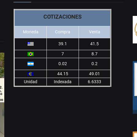
COTIZACIONES
Moneda
Compra
Venta
39.1
41.5
7
8.7
0.02
0.2
44.15
49.01
Unidad
Indexada
6.6333