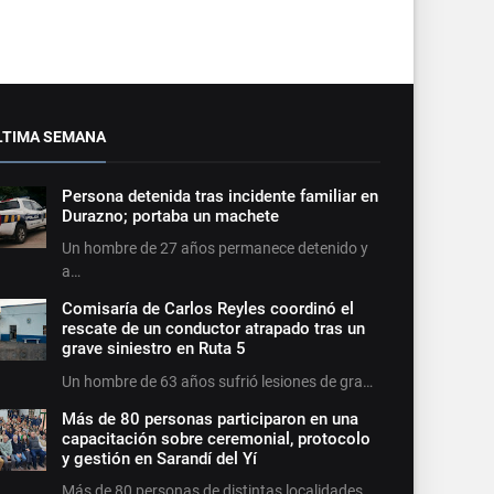
LTIMA SEMANA
Persona detenida tras incidente familiar en
Durazno; portaba un machete
Un hombre de 27 años permanece detenido y
a…
Comisaría de Carlos Reyles coordinó el
rescate de un conductor atrapado tras un
grave siniestro en Ruta 5
Un hombre de 63 años sufrió lesiones de gra…
Más de 80 personas participaron en una
capacitación sobre ceremonial, protocolo
y gestión en Sarandí del Yí
Más de 80 personas de distintas localidades…