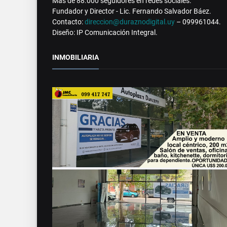
Más de 88.000 seguidores en redes sociales.
Fundador y Director - Lic. Fernando Salvador Báez.
Contacto:
direccion@duraznodigital.uy
– 099961044.
Diseño: IP Comunicación Integral.
INMOBILIARIA