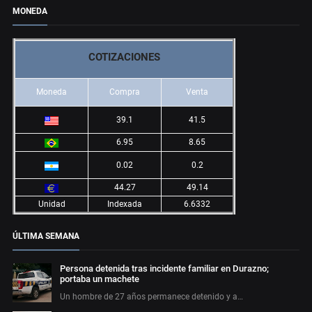
MONEDA
COTIZACIONES
Moneda
Compra
Venta
39.1
41.5
6.95
8.65
0.02
0.2
44.27
49.14
Unidad
Indexada
6.6332
ÚLTIMA SEMANA
Persona detenida tras incidente familiar en Durazno;
portaba un machete
Un hombre de 27 años permanece detenido y a…