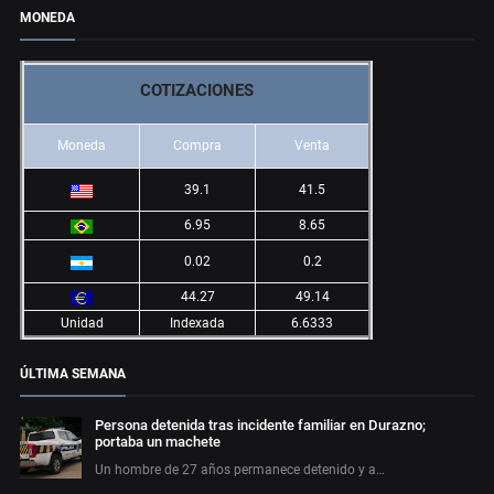
MONEDA
COTIZACIONES
Moneda
Compra
Venta
39.1
41.5
6.95
8.65
0.02
0.2
44.27
49.14
Unidad
Indexada
6.6333
ÚLTIMA SEMANA
Persona detenida tras incidente familiar en Durazno;
portaba un machete
Un hombre de 27 años permanece detenido y a…