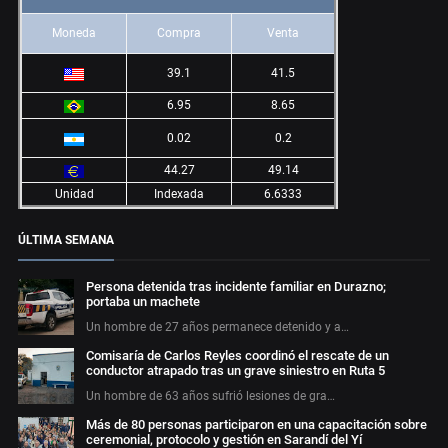
Moneda
Compra
Venta
39.1
41.5
6.95
8.65
0.02
0.2
44.27
49.14
Unidad
Indexada
6.6333
ÚLTIMA SEMANA
Persona detenida tras incidente familiar en Durazno;
portaba un machete
Un hombre de 27 años permanece detenido y a…
Comisaría de Carlos Reyles coordinó el rescate de un
conductor atrapado tras un grave siniestro en Ruta 5
Un hombre de 63 años sufrió lesiones de gra…
Más de 80 personas participaron en una capacitación sobre
ceremonial, protocolo y gestión en Sarandí del Yí