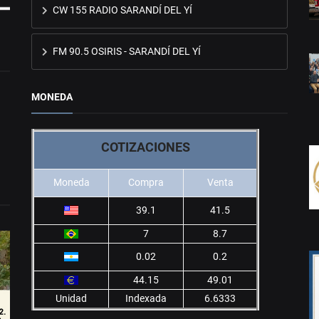
CW 155 RADIO SARANDÍ DEL YÍ
FM 90.5 OSIRIS - SARANDÍ DEL YÍ
MONEDA
COTIZACIONES
Moneda
Compra
Venta
39.1
41.5
7
8.7
0.02
0.2
44.15
49.01
Unidad
Indexada
6.6333