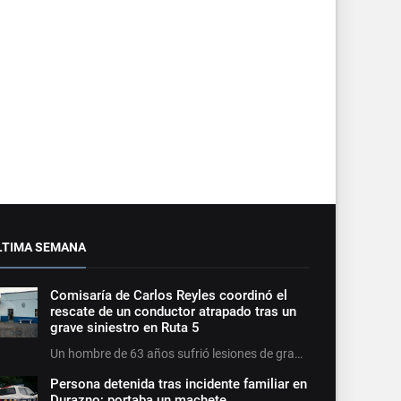
LTIMA SEMANA
Comisaría de Carlos Reyles coordinó el
rescate de un conductor atrapado tras un
grave siniestro en Ruta 5
Un hombre de 63 años sufrió lesiones de gra…
Persona detenida tras incidente familiar en
Durazno; portaba un machete