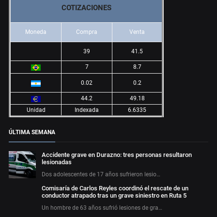
COTIZACIONES
Moneda
Compra
Venta
39
41.5
7
8.7
0.02
0.2
44.2
49.18
Unidad
Indexada
6.6335
ÚLTIMA SEMANA
Accidente grave en Durazno: tres personas resultaron
lesionadas
Dos adolescentes de 17 años sufrieron lesio…
Comisaría de Carlos Reyles coordinó el rescate de un
conductor atrapado tras un grave siniestro en Ruta 5
Un hombre de 63 años sufrió lesiones de gra…