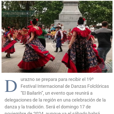
D
urazno se prepara para recibir el 19º
Festival Internacional de Danzas Folclóricas
“El Bailarín”, un evento que reunirá a
delegaciones de la región en una celebración de la
danza y la tradición. Será el domingo 17 de
noviembre de 2024, aunque ya el sábado habrá