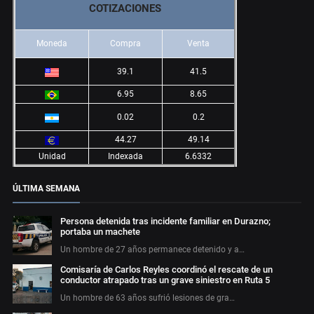
COTIZACIONES
Moneda
Compra
Venta
39.1
41.5
6.95
8.65
0.02
0.2
44.27
49.14
Unidad
Indexada
6.6332
ÚLTIMA SEMANA
Persona detenida tras incidente familiar en Durazno;
portaba un machete
Un hombre de 27 años permanece detenido y a…
Comisaría de Carlos Reyles coordinó el rescate de un
conductor atrapado tras un grave siniestro en Ruta 5
Un hombre de 63 años sufrió lesiones de gra…