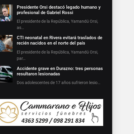
Presidente Orsi destacó legado humano y
profesional de Gabriel Rossi
El presidente de la República, Yamandú Orsi,
as…
CTI neonatal en Rivera evitará traslados de
recién nacidos en el norte del país
El presidente de la República, Yamandú Orsi,
par…
Accidente grave en Durazno: tres personas
resultaron lesionadas
Dos adolescentes de 17 años sufrieron lesio…