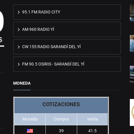
95.1 FM RADIO CITY
AM 960 RADIO YÍ
CW 155 RADIO SARANDÍ DEL YÍ
FM 90.5 OSIRIS - SARANDÍ DEL YÍ
MONEDA
COTIZACIONES
Moneda
Compra
Venta
39
41.5