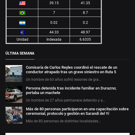
39.15
41.35
7
8.7
0.02
0.2
44.33
48.97
Unidad
Indexada
6.6335
ÚLTIMA SEMANA
Comisaría de Carlos Reyles coordinó el rescate de un
conductor atrapado tras un grave siniestro en Ruta 5
Un hombre de 63 años sufrió lesiones de gra…
Persona detenida tras incidente familiar en Durazno;
portaba un machete
Un hombre de 27 años permanece detenido y a…
Más de 80 personas participaron en una capacitación sobre
ceremonial, protocolo y gestión en Sarandí del Yí
Más de 80 personas de distintas localidades…