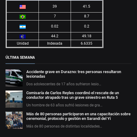
39
41.5
7
8.7
0.02
0.2
44.2
49.18
Unidad
Indexada
6.6335
ÚLTIMA SEMANA
Accidente grave en Durazno: tres personas resultaron
lesionadas
Dos adolescentes de 17 años sufrieron lesio…
Comisaría de Carlos Reyles coordinó el rescate de un
conductor atrapado tras un grave siniestro en Ruta 5
Un hombre de 63 años sufrió lesiones de gra…
Más de 80 personas participaron en una capacitación sobre
ceremonial, protocolo y gestión en Sarandí del Yí
Más de 80 personas de distintas localidades…