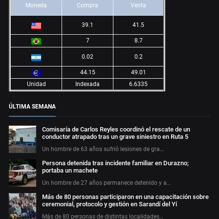
Moneda
Compra
Venta
39.1
41.5
7
8.7
0.02
0.2
44.15
49.01
Unidad
Indexada
6.6335
ÚLTIMA SEMANA
Comisaría de Carlos Reyles coordinó el rescate de un
conductor atrapado tras un grave siniestro en Ruta 5
Un hombre de 63 años sufrió lesiones de gra…
Persona detenida tras incidente familiar en Durazno;
portaba un machete
Un hombre de 27 años permanece detenido y a…
Más de 80 personas participaron en una capacitación sobre
ceremonial, protocolo y gestión en Sarandí del Yí
Más de 80 personas de distintas localidades…