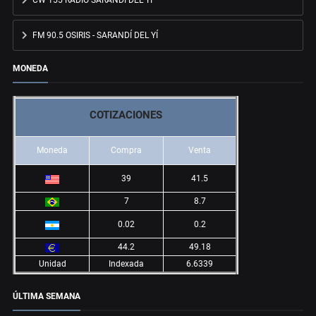
CW 155 RADIO SARANDÍ DEL YÍ
FM 90.5 OSIRIS - SARANDÍ DEL YÍ
MONEDA
COTIZACIONES
Moneda
Compra
Venta
39
41.5
7
8.7
0.02
0.2
44.2
49.18
Unidad
Indexada
6.6339
ÚLTIMA SEMANA