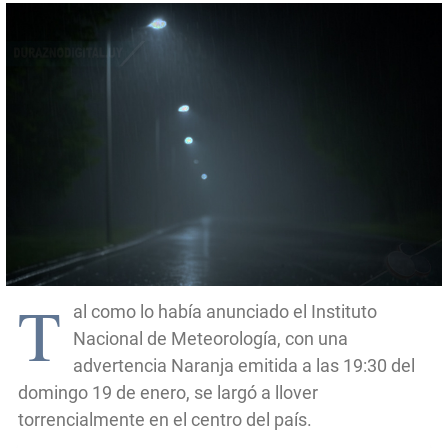
T
al como lo había anunciado el Instituto
Nacional de Meteorología, con una
advertencia Naranja emitida a las 19:30 del
domingo 19 de enero, se largó a llover
torrencialmente en el centro del país.