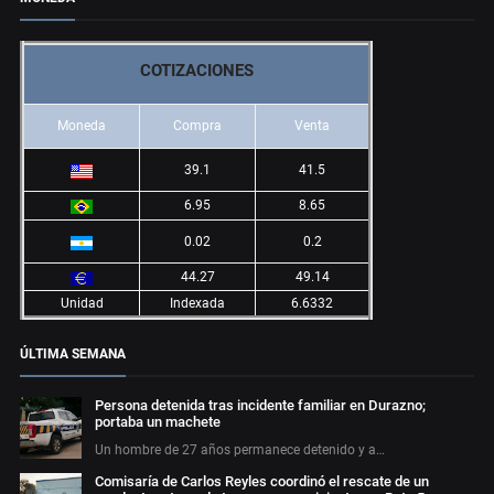
COTIZACIONES
Moneda
Compra
Venta
39.1
41.5
6.95
8.65
0.02
0.2
44.27
49.14
Unidad
Indexada
6.6332
ÚLTIMA SEMANA
Persona detenida tras incidente familiar en Durazno;
portaba un machete
Un hombre de 27 años permanece detenido y a…
Comisaría de Carlos Reyles coordinó el rescate de un