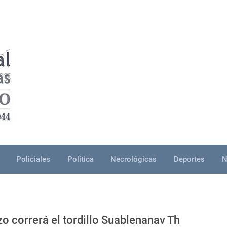
Policiales
Política
Necrológicas
Deportes
N
o correrá el tordillo Suablenanav Th