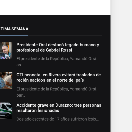
LTIMA SEMANA
Presidente Orsi destacó legado humano y
profesional de Gabriel Rossi
El presidente de la República, Yamandú Orsi,
as…
CTI neonatal en Rivera evitará traslados de
recién nacidos en el norte del país
El presidente de la República, Yamandú Orsi,
par…
Accidente grave en Durazno: tres personas
resultaron lesionadas
Dos adolescentes de 17 años sufrieron lesio…