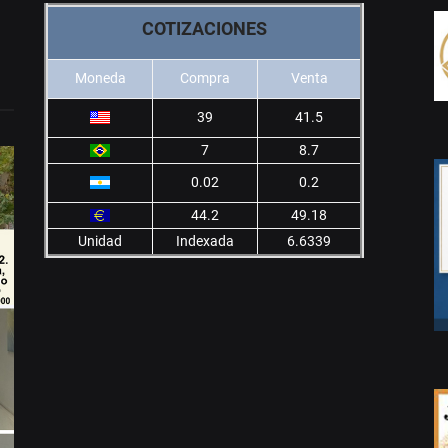
COTIZACIONES
Moneda
Compra
Venta
39
41.5
7
8.7
0.02
0.2
44.2
49.18
Unidad
Indexada
6.6339