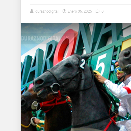
duraznodigital
Enero 06, 2025
0