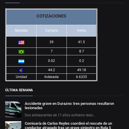
COTIZACIONES
Moneda
Compra
Venta
39
41.5
7
8.7
0.02
0.2
44.2
49.18
Unidad
Indexada
6.6335
ÚLTIMA SEMANA
Accidente grave en Durazno: tres personas resultaron
lesionadas
Dos adolescentes de 17 años sufrieron lesio…
Comisaría de Carlos Reyles coordinó el rescate de un
conductor atrapado tras un grave siniestro en Ruta 5