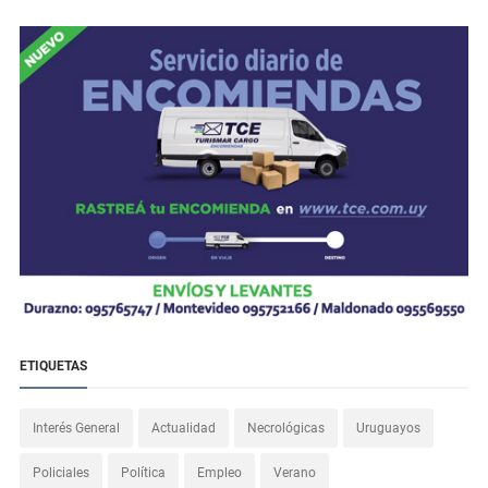
ETIQUETAS
Interés General
Actualidad
Necrológicas
Uruguayos
Policiales
Política
Empleo
Verano