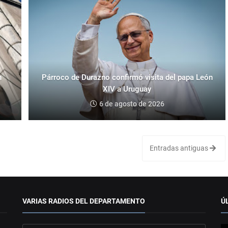
n
Párroco de Durazno confirmó visita del papa León
XIV a Uruguay
6 de agosto de 2026
Entradas antiguas
VARIAS RADIOS DEL DEPARTAMENTO
Ú