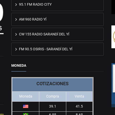
95.1 FM RADIO CITY
AM 960 RADIO YÍ
CW 155 RADIO SARANDÍ DEL YÍ
FM 90.5 OSIRIS - SARANDÍ DEL YÍ
MONEDA
COTIZACIONES
Moneda
Compra
Venta
39.1
41.5
6.95
8.65