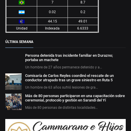
7
8.7
0.02
0.2
44.15
49.01
Unidad
Indexada
6.6333
ÚLTIMA SEMANA
Persona detenida tras incidente familiar en Durazno;
portaba un machete
Un hombre de 27 años permanece detenido y a…
Comisaría de Carlos Reyles coordinó el rescate de un
conductor atrapado tras un grave siniestro en Ruta 5
Un hombre de 63 años sufrió lesiones de gra…
Más de 80 personas participaron en una capacitación sobre
ceremonial, protocolo y gestión en Sarandí del Yí
Más de 80 personas de distintas localidades…