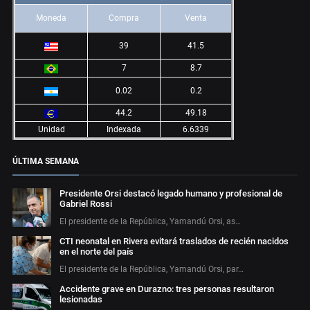
Moneda
Compra
Venta
39
41.5
7
8.7
0.02
0.2
44.2
49.18
Unidad
Indexada
6.6339
ÚLTIMA SEMANA
Presidente Orsi destacó legado humano y profesional de
Gabriel Rossi
El presidente de la República, Yamandú Orsi, as…
CTI neonatal en Rivera evitará traslados de recién nacidos
en el norte del país
El presidente de la República, Yamandú Orsi, par…
Accidente grave en Durazno: tres personas resultaron
lesionadas