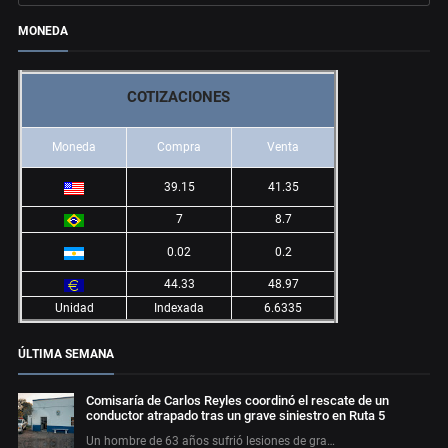
MONEDA
COTIZACIONES
Moneda
Compra
Venta
39.15
41.35
7
8.7
0.02
0.2
44.33
48.97
Unidad
Indexada
6.6335
ÚLTIMA SEMANA
Comisaría de Carlos Reyles coordinó el rescate de un
conductor atrapado tras un grave siniestro en Ruta 5
Un hombre de 63 años sufrió lesiones de gra…