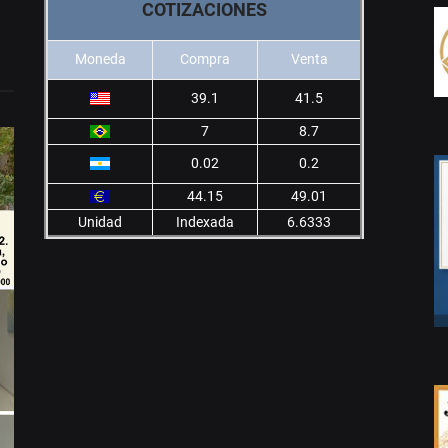
COTIZACIONES
Moneda
Compra
Venta
39.1
41.5
7
8.7
0.02
0.2
44.15
49.01
Unidad
Indexada
6.6333