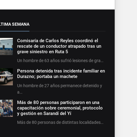
LTIMA SEMANA
Comisaría de Carlos Reyles coordinó el
rescate de un conductor atrapado tras un
grave siniestro en Ruta 5
Un hombre de 63 años sufrió lesiones de gra…
Persona detenida tras incidente familiar en
Durazno; portaba un machete
Un hombre de 27 años permanece detenido y
a…
Más de 80 personas participaron en una
capacitación sobre ceremonial, protocolo
y gestión en Sarandí del Yí
Más de 80 personas de distintas localidades…