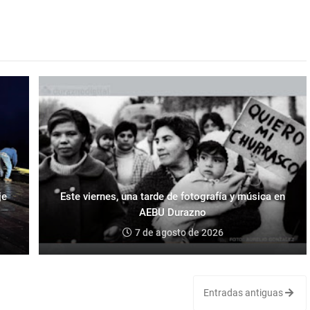
je
Este viernes, una tarde de fotografía y música en
AEBU Durazno
7 de agosto de 2026
Entradas antiguas