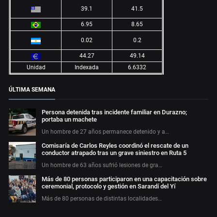
39.1
41.5
6.95
8.65
0.02
0.2
44.27
49.14
Unidad
Indexada
6.6332
ÚLTIMA SEMANA
Persona detenida tras incidente familiar en Durazno;
portaba un machete
Un hombre de 27 años permanece detenido y a…
Comisaría de Carlos Reyles coordinó el rescate de un
conductor atrapado tras un grave siniestro en Ruta 5
Un hombre de 63 años sufrió lesiones de gra…
Más de 80 personas participaron en una capacitación sobre
ceremonial, protocolo y gestión en Sarandí del Yí
Más de 80 personas de distintas localidades…