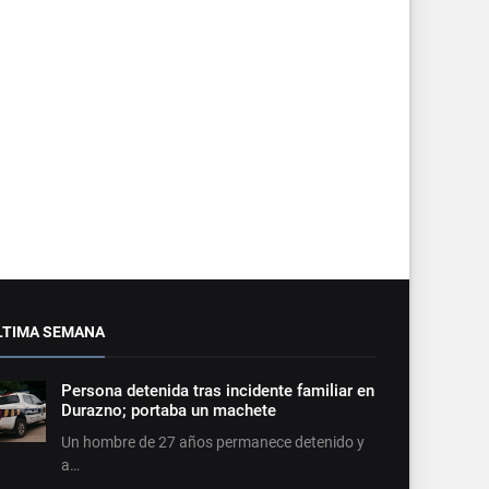
LTIMA SEMANA
Persona detenida tras incidente familiar en
Durazno; portaba un machete
Un hombre de 27 años permanece detenido y
a…