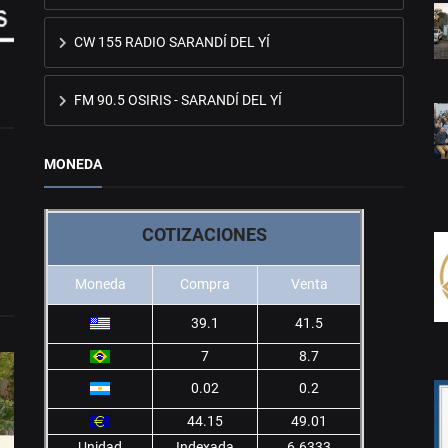
CW 155 RADIO SARANDÍ DEL YÍ
FM 90.5 OSIRIS - SARANDÍ DEL YÍ
MONEDA
COTIZACIONES
Moneda
Compra
Venta
39.1
41.5
7
8.7
0.02
0.2
44.15
49.01
Unidad
Indexada
6.6333