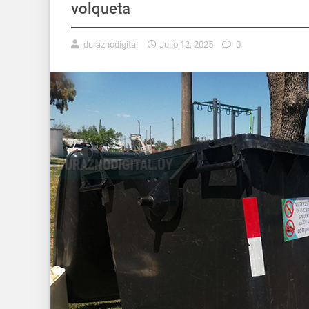
volqueta
duraznodigital
Julio 12, 2025
0