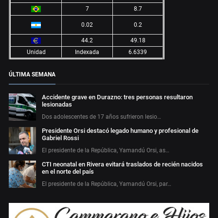
7
8.7
0.02
0.2
44.2
49.18
Unidad
Indexada
6.6339
ÚLTIMA SEMANA
Accidente grave en Durazno: tres personas resultaron
lesionadas
Dos adolescentes de 17 años sufrieron lesio…
Presidente Orsi destacó legado humano y profesional de
Gabriel Rossi
El presidente de la República, Yamandú Orsi, as…
CTI neonatal en Rivera evitará traslados de recién nacidos
en el norte del país
El presidente de la República, Yamandú Orsi, par…