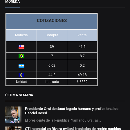
MONEDA
COTIZACIONES
Moneda
Compra
Venta
39
41.5
7
8.7
0.02
0.2
44.2
49.18
Unidad
Indexada
6.6339
ÚLTIMA SEMANA
Presidente Orsi destacó legado humano y profesional de
Gabriel Rossi
El presidente de la República, Yamandú Orsi, as…
CTI neonatal en Rivera evitará traslados de recién nacidos