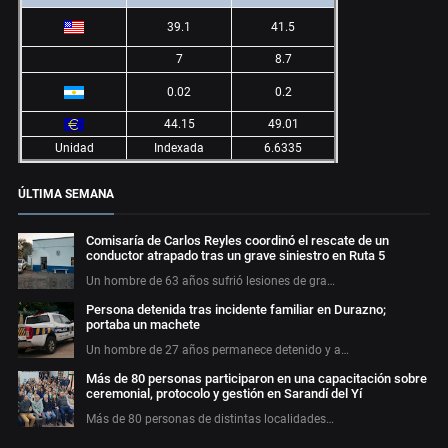
39.1
41.5
7
8.7
0.02
0.2
44.15
49.01
Unidad
Indexada
6.6335
ÚLTIMA SEMANA
Comisaría de Carlos Reyles coordinó el rescate de un
conductor atrapado tras un grave siniestro en Ruta 5
Un hombre de 63 años sufrió lesiones de gra…
Persona detenida tras incidente familiar en Durazno;
portaba un machete
Un hombre de 27 años permanece detenido y a…
Más de 80 personas participaron en una capacitación sobre
ceremonial, protocolo y gestión en Sarandí del Yí
Más de 80 personas de distintas localidades…