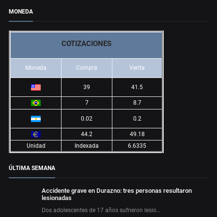
MONEDA
COTIZACIONES
Moneda
Compra
Venta
39
41.5
7
8.7
0.02
0.2
44.2
49.18
Unidad
Indexada
6.6335
ÚLTIMA SEMANA
Accidente grave en Durazno: tres personas resultaron
lesionadas
Dos adolescentes de 17 años sufrieron lesio…