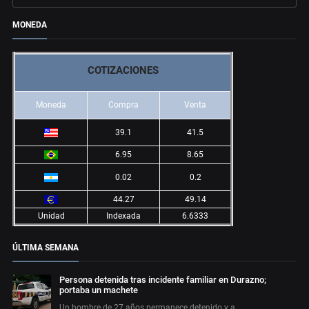
MONEDA
COTIZACIONES
Moneda
Compra
Venta
39.1
41.5
6.95
8.65
0.02
0.2
44.27
49.14
Unidad
Indexada
6.6333
ÚLTIMA SEMANA
Persona detenida tras incidente familiar en Durazno;
portaba un machete
Un hombre de 27 años permanece detenido y a…