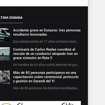
LTIMA SEMANA
Accidente grave en Durazno: tres personas
resultaron lesionadas
Dos adolescentes de 17 años sufrieron lesio…
Comisaría de Carlos Reyles coordinó el
rescate de un conductor atrapado tras un
grave siniestro en Ruta 5
Un hombre de 63 años sufrió lesiones de gra…
Más de 80 personas participaron en una
capacitación sobre ceremonial, protocolo
y gestión en Sarandí del Yí
Más de 80 personas de distintas localidades…