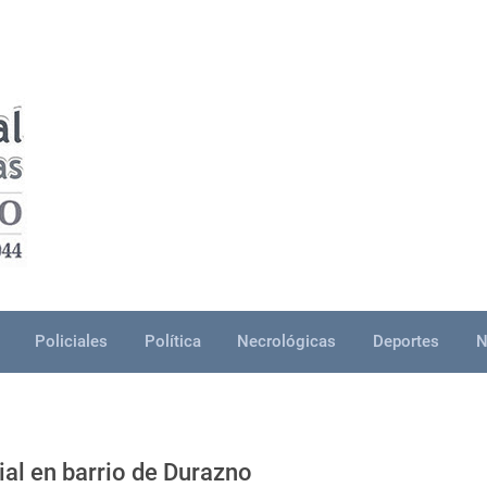
Policiales
Política
Necrológicas
Deportes
N
ial en barrio de Durazno