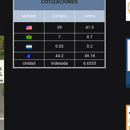
COTIZACIONES
Moneda
Compra
Venta
39
41.5
7
8.7
0.02
0.2
44.2
49.18
Unidad
Indexada
6.6335