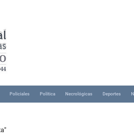
Policiales
Política
Necrológicas
Deportes
N
ta"