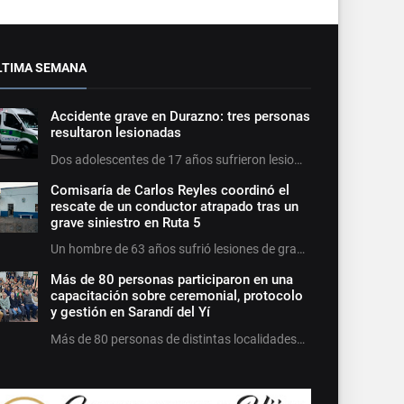
LTIMA SEMANA
Accidente grave en Durazno: tres personas
resultaron lesionadas
Dos adolescentes de 17 años sufrieron lesio…
Comisaría de Carlos Reyles coordinó el
rescate de un conductor atrapado tras un
grave siniestro en Ruta 5
Un hombre de 63 años sufrió lesiones de gra…
Más de 80 personas participaron en una
capacitación sobre ceremonial, protocolo
y gestión en Sarandí del Yí
Más de 80 personas de distintas localidades…