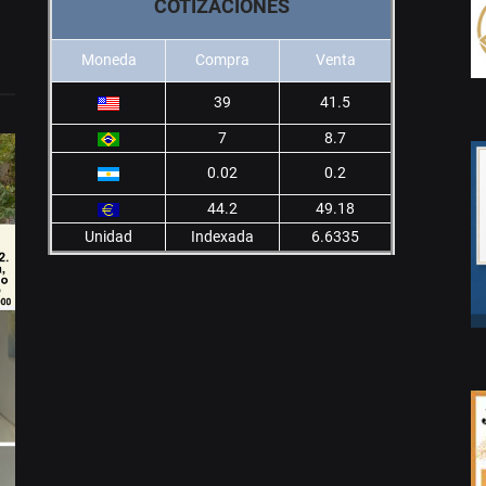
COTIZACIONES
Moneda
Compra
Venta
39
41.5
7
8.7
0.02
0.2
44.2
49.18
Unidad
Indexada
6.6335