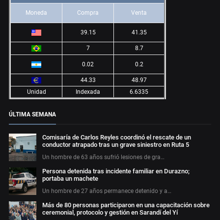
Moneda
Compra
Venta
39.15
41.35
7
8.7
0.02
0.2
44.33
48.97
Unidad
Indexada
6.6335
ÚLTIMA SEMANA
Comisaría de Carlos Reyles coordinó el rescate de un
conductor atrapado tras un grave siniestro en Ruta 5
Un hombre de 63 años sufrió lesiones de gra…
Persona detenida tras incidente familiar en Durazno;
portaba un machete
Un hombre de 27 años permanece detenido y a…
Más de 80 personas participaron en una capacitación sobre
ceremonial, protocolo y gestión en Sarandí del Yí