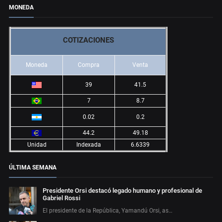
MONEDA
COTIZACIONES
Moneda
Compra
Venta
39
41.5
7
8.7
0.02
0.2
44.2
49.18
Unidad
Indexada
6.6339
ÚLTIMA SEMANA
Presidente Orsi destacó legado humano y profesional de
Gabriel Rossi
El presidente de la República, Yamandú Orsi, as…