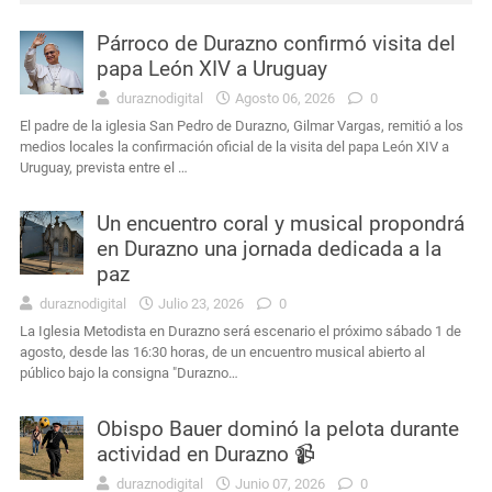
Párroco de Durazno confirmó visita del
Actualidad
Se presentó muy alterado en una comisaría de Sarandí del Yí, provocó daños y terminó detenido
papa León XIV a Uruguay
duraznodigital
Agosto 06, 2026
0
Interés General
Durazno: murió el conductor que había sufrido un siniestro vial cerca de Carlos Reyles
El padre de la iglesia San Pedro de Durazno, Gilmar Vargas, remitió a los
medios locales la confirmación oficial de la visita del papa León XIV a
Interés General
Masculino condenado en Durazno por porte de arma de fuego en lugares públicos
Uruguay, prevista entre el …
Actualidad
Intendencia de Durazno destinará a bienestar animal los 272 mil pesos obtenidos en el remate de leña
Un encuentro coral y musical propondrá
en Durazno una jornada dedicada a la
Interés General
Condena por agravio a la autoridad y daños en dependencia policial duraznense
paz
duraznodigital
Julio 23, 2026
0
La Iglesia Metodista en Durazno será escenario el próximo sábado 1 de
agosto, desde las 16:30 horas, de un encuentro musical abierto al
público bajo la consigna "Durazno…
Obispo Bauer dominó la pelota durante
actividad en Durazno 📹
duraznodigital
Junio 07, 2026
0