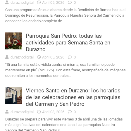
duraznodigital
Abril 05, 2026
0
Con una programación que abarca desde la Bendición de Ramos hasta el
Domingo de Resurrección, la Parroquia Nuestra Señora del Carmen dio a
conocer el calendario completo de …
Parroquia San Pedro: todas las
actividades para Semana Santa en
Durazno
duraznodigital
Abril 05, 2026
0
“Si una familia está dividida contra sí misma, esa familia no puede
mantenerse en pie” (Mc 3,25). Con esta frase, acompañada de imágenes
que remiten a los momentos centrales…
Viernes Santo en Durazno: los horarios
de las celebraciones en las parroquias
del Carmen y San Pedro
duraznodigital
Abril 03, 2026
0
Durazno se prepara para vivir este viernes 3 de abril una de las jornadas
más significativas del calendario cristiano. Las parroquias Nuestra
Señora del Carmen y San Pedro c…