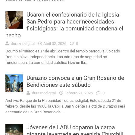
Usaron el confesionario de la Iglesia
San Pedro para hacer necesidades
fisiológicas: la comunidad condena el
hecho
duraznodigital
Abril 02, 2026
0
Ocurrió el miércoles 1° de abril dentro del templo parroquial ubicado
frente a plaza Independencia. Las cámaras de seguridad no
funcionaban. La comunidad católica hizo un lla…
Durazno convoca a un Gran Rosario de
Bendiciones este sábado
duraznodigital
Febrero 21, 2026
0
Archivo: Parque de la Hispanidad - duraznodigital. Este sábado 21 de
febrero, desde las 19:00, la Capilla San Vicente Palotti de Durazno será
escenario de un Gran Rosario de…
Jóvenes de LADU coparon la carpa
gigante levantada en avenida Churchill