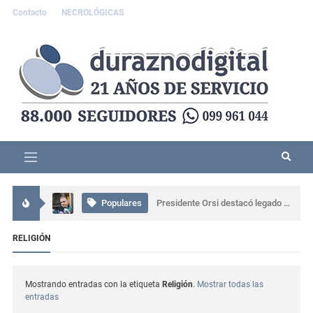
Contacto
NECROLÓGICAS
Interés General
Accidente grave en Durazno: tres personas resultaron lesionadas
Populares
Presidente Orsi destacó legado humano y profesional de Gabriel Rossi
Uruguay
CTI neonatal en Rivera evitará traslados de recién nacidos en el norte del país
RELIGIÓN
Uruguay
Gobierno apuesta a repoblar Ciudad Vieja y estudia plan similar en Paso de los Toros y Minas
Mostrando entradas con la etiqueta
Religión
.
Mostrar todas las
entradas
Interés General
Comisaría de Carlos Reyles coordinó el rescate de un conductor atrapado tras un grave siniestro en Ruta 5