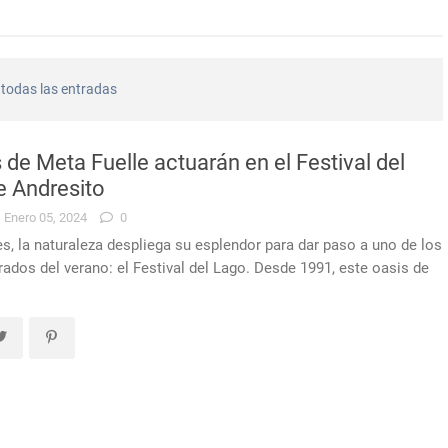
 Rivera evitará traslados de recién nacidos en el norte del país
todas las entradas
0 personas participaron en una capacitación sobre ceremonial, prot
muy alterado en una comisaría de Sarandí del Yí, provocó daños y 
de Meta Fuelle actuarán en el Festival del
e Andresito
murió el conductor que había sufrido un siniestro vial cerca de Ca
Enero 05, 2024
0
es, la naturaleza despliega su esplendor para dar paso a uno de los
o condenado en Durazno por porte de arma de fuego en lugares pú
dos del verano: el Festival del Lago. Desde 1991, este oasis de
de Durazno destinará a bienestar animal los 272 mil pesos obtenido
por agravio a la autoridad y daños en dependencia policial durazn