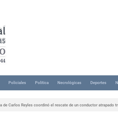
Policiales
Política
Necrológicas
Deportes
N
e grave en Durazno: tres personas resultaron lesionadas
a de Carlos Reyles coordinó el rescate de un conductor atrapado tr
i destacó legado humano y profesional de Gabriel Rossi