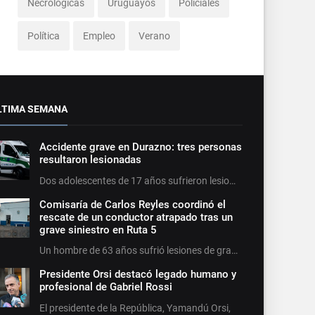
Necrológicas
Uruguayos
Policiales
Política
Empleo
Verano
LTIMA SEMANA
Accidente grave en Durazno: tres personas
resultaron lesionadas
Dos adolescentes de 17 años sufrieron lesio…
Comisaría de Carlos Reyles coordinó el
rescate de un conductor atrapado tras un
grave siniestro en Ruta 5
Un hombre de 63 años sufrió lesiones de gra…
Presidente Orsi destacó legado humano y
profesional de Gabriel Rossi
El presidente de la República, Yamandú Orsi,