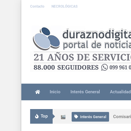
Contacto
NECROLÓGICAS
Inicio
Interés General
Actualidad
Accident
Interés General
Top
Comisarí
Interés General
Presidente Ors
Uruguay