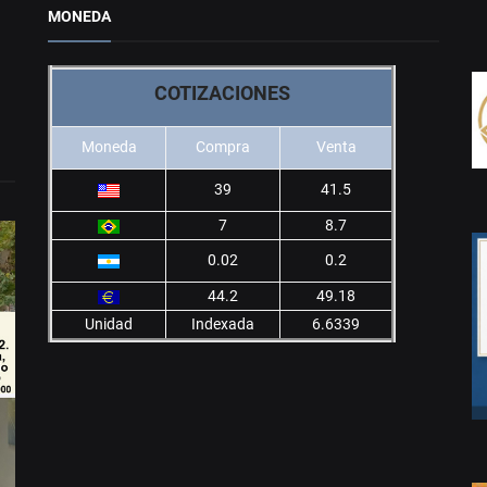
MONEDA
COTIZACIONES
Moneda
Compra
Venta
39
41.5
7
8.7
0.02
0.2
44.2
49.18
Unidad
Indexada
6.6339