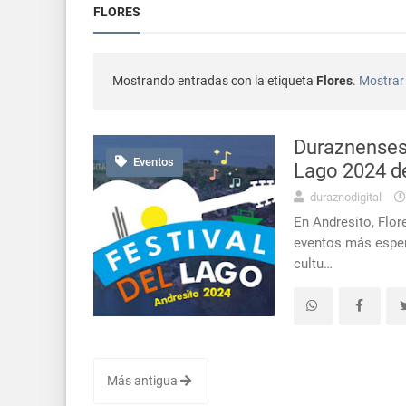
FLORES
CTI neonatal en
Uruguay
Mostrando entradas con la etiqueta
Flores
.
Mostrar 
Más de 8
Interés General
Se presentó 
Actualidad
Duraznenses 
Eventos
Lago 2024 d
Durazno: 
Interés General
duraznodigital
En Andresito, Flor
Masculin
Interés General
eventos más espera
cultu…
Intendencia 
Actualidad
Condena 
Interés General
Más antigua