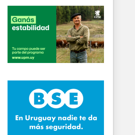
ocolo y gestión en Sarandí del Yí
terminó detenido
rlos Reyles
blicos
s en el remate de leña
ense