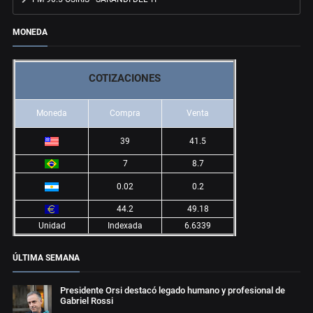
MONEDA
COTIZACIONES
Moneda
Compra
Venta
39
41.5
7
8.7
0.02
0.2
44.2
49.18
Unidad
Indexada
6.6339
ÚLTIMA SEMANA
Presidente Orsi destacó legado humano y profesional de
Gabriel Rossi