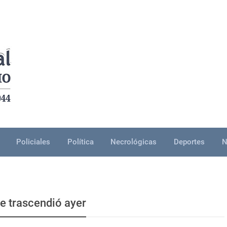
Policiales
Política
Necrológicas
Deportes
N
ue trascendió ayer