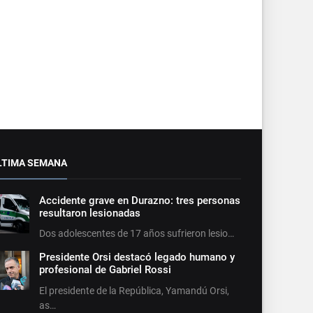
LTIMA SEMANA
Accidente grave en Durazno: tres personas
resultaron lesionadas
Dos adolescentes de 17 años sufrieron lesio…
Presidente Orsi destacó legado humano y
profesional de Gabriel Rossi
El presidente de la República, Yamandú Orsi,
as…