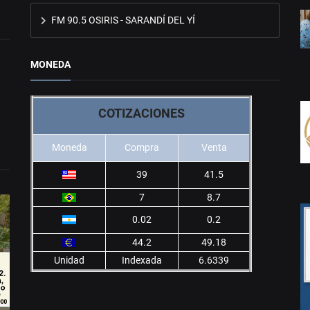
FM 90.5 OSIRIS - SARANDÍ DEL YÍ
MONEDA
COTIZACIONES
Moneda
Compra
Venta
39
41.5
7
8.7
0.02
0.2
44.2
49.18
Unidad
Indexada
6.6339