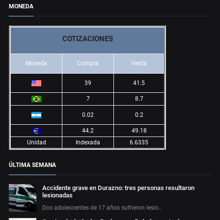
MONEDA
COTIZACIONES
Moneda
Compra
Venta
39
41.5
7
8.7
0.02
0.2
44.2
49.18
Unidad
Indexada
6.6335
ÚLTIMA SEMANA
Accidente grave en Durazno: tres personas resultaron
lesionadas
Dos adolescentes de 17 años sufrieron lesio…