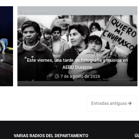
je
Este viernes, una tarde de fotografía y música en
AEBU Durazno
7 de agosto de 2026
Entradas antiguas
VARIAS RADIOS DEL DEPARTAMENTO
Ú