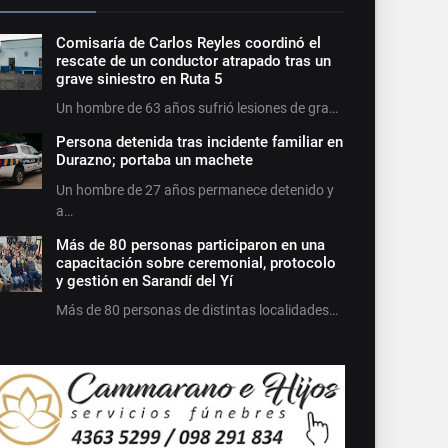
Comisaría de Carlos Reyles coordinó el
rescate de un conductor atrapado tras un
grave siniestro en Ruta 5
Un hombre de 63 años sufrió lesiones de gra…
Persona detenida tras incidente familiar en
Durazno; portaba un machete
Un hombre de 27 años permanece detenido y
a…
Más de 80 personas participaron en una
capacitación sobre ceremonial, protocolo
y gestión en Sarandí del Yí
Más de 80 personas de distintas localidades…