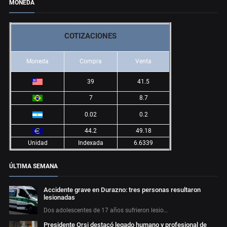
MONEDA
COTIZACIONES
Moneda
Compra
Venta
39
41.5
7
8.7
0.02
0.2
44.2
49.18
Unidad
Indexada
6.6339
ÚLTIMA SEMANA
Accidente grave en Durazno: tres personas resultaron
lesionadas
Dos adolescentes de 17 años sufrieron lesio…
Presidente Orsi destacó legado humano y profesional de