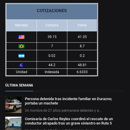
COTIZACIONES
Moneda
Compra
Venta
39.15
41.35
7
8.7
0.02
0.2
44.2
48.81
Unidad
Indexada
6.6333
ÚLTIMA SEMANA
Persona detenida tras incidente familiar en Durazno;
portaba un machete
Un hombre de 27 años permanece detenido y a…
Comisaría de Carlos Reyles coordinó el rescate de un
conductor atrapado tras un grave siniestro en Ruta 5