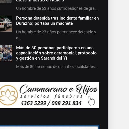
Un hombre de 63 años sufrió lesiones de gra…
Persona detenida tras incidente familiar en
Durazno; portaba un machete
Un hombre de 27 años permanece detenido y
a…
Más de 80 personas participaron en una
capacitación sobre ceremonial, protocolo
y gestión en Sarandí del Yí
Más de 80 personas de distintas localidades…