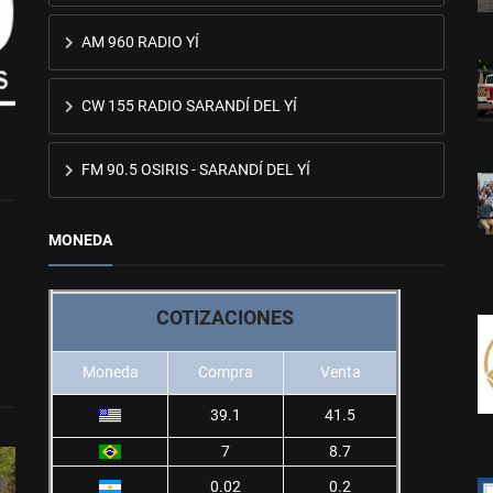
AM 960 RADIO YÍ
CW 155 RADIO SARANDÍ DEL YÍ
FM 90.5 OSIRIS - SARANDÍ DEL YÍ
MONEDA
COTIZACIONES
Moneda
Compra
Venta
39.1
41.5
7
8.7
0.02
0.2