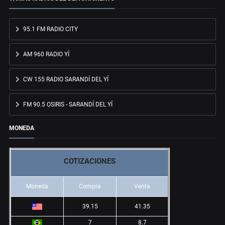
95.1 FM RADIO CITY
AM 960 RADIO YÍ
CW 155 RADIO SARANDÍ DEL YÍ
FM 90.5 OSIRIS - SARANDÍ DEL YÍ
MONEDA
COTIZACIONES
Moneda
Compra
Venta
39.15
41.35
7
8.7