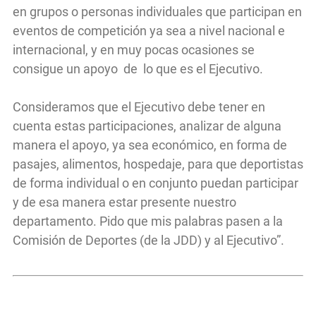
en grupos o personas individuales que participan en
eventos de competición ya sea a nivel nacional e
internacional, y en muy pocas ocasiones se
consigue un apoyo de lo que es el Ejecutivo.
Consideramos que el Ejecutivo debe tener en
cuenta estas participaciones, analizar de alguna
manera el apoyo, ya sea económico, en forma de
pasajes, alimentos, hospedaje, para que deportistas
de forma individual o en conjunto puedan participar
y de esa manera estar presente nuestro
departamento. Pido que mis palabras pasen a la
Comisión de Deportes (de la JDD) y al Ejecutivo”.