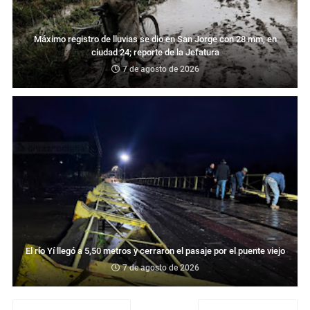
Máximo registro de lluvias se dio en San Jorge con 28 mm, en
ciudad 24; reporte de la Jefatura
7 de agosto de 2026
El río Yí llegó a 5,50 metros y cerraron el pasaje por el puente viejo
7 de agosto de 2026