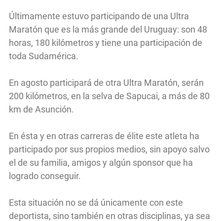
Últimamente estuvo participando de una Ultra
Maratón que es la más grande del Uruguay: son 48
horas, 180 kilómetros y tiene una participación de
toda Sudamérica.
En agosto participará de otra Ultra Maratón, serán
200 kilómetros, en la selva de Sapucai, a más de 80
km de Asunción.
En ésta y en otras carreras de élite este atleta ha
participado por sus propios medios, sin apoyo salvo
el de su familia, amigos y algún sponsor que ha
logrado conseguir.
Esta situación no se dá únicamente con este
deportista, sino también en otras disciplinas, ya sea