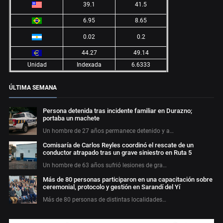
39.1
41.5
6.95
8.65
0.02
0.2
44.27
49.14
Unidad
Indexada
6.6333
ÚLTIMA SEMANA
Persona detenida tras incidente familiar en Durazno;
portaba un machete
Un hombre de 27 años permanece detenido y a…
Comisaría de Carlos Reyles coordinó el rescate de un
conductor atrapado tras un grave siniestro en Ruta 5
Un hombre de 63 años sufrió lesiones de gra…
Más de 80 personas participaron en una capacitación sobre
ceremonial, protocolo y gestión en Sarandí del Yí
Más de 80 personas de distintas localidades…