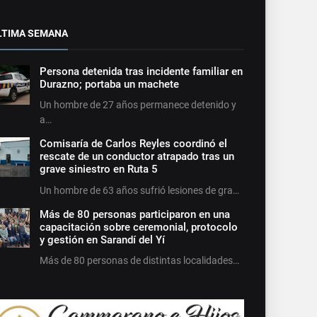
LTIMA SEMANA
Persona detenida tras incidente familiar en
Durazno; portaba un machete
Un hombre de 27 años permanece detenido y
a…
Comisaría de Carlos Reyles coordinó el
rescate de un conductor atrapado tras un
grave siniestro en Ruta 5
Un hombre de 63 años sufrió lesiones de gra…
Más de 80 personas participaron en una
capacitación sobre ceremonial, protocolo
y gestión en Sarandí del Yí
Más de 80 personas de distintas localidades…