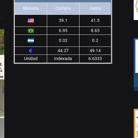
Moneda
Compra
Venta
39.1
41.5
6.95
8.65
0.02
0.2
44.27
49.14
Unidad
Indexada
6.6333