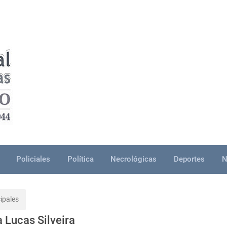
Policiales
Política
Necrológicas
Deportes
N
ipales
a Lucas Silveira