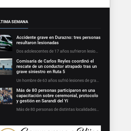
LTIMA SEMANA
Accidente grave en Durazno: tres personas
resultaron lesionadas
Dos adolescentes de 17 años sufrieron lesio…
Comisaría de Carlos Reyles coordinó el
rescate de un conductor atrapado tras un
grave siniestro en Ruta 5
Un hombre de 63 años sufrió lesiones de gra…
Más de 80 personas participaron en una
capacitación sobre ceremonial, protocolo
y gestión en Sarandí del Yí
Más de 80 personas de distintas localidades…