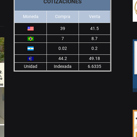
COTIZACIONES
Moneda
Compra
Venta
39
41.5
7
8.7
0.02
0.2
44.2
49.18
Unidad
Indexada
6.6335