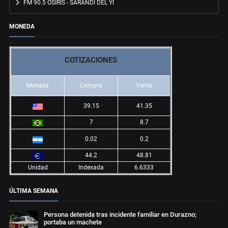
FM 90.5 OSIRIS - SARANDÍ DEL YÍ
MONEDA
COTIZACIONES
Moneda
Compra
Venta
39.15
41.35
7
8.7
0.02
0.2
44.2
48.81
Unidad
Indexada
6.6333
ÚLTIMA SEMANA
Persona detenida tras incidente familiar en Durazno;
portaba un machete