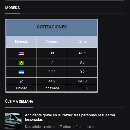
MONEDA
COTIZACIONES
Moneda
Compra
Venta
39
41.5
7
8.7
0.02
0.2
44.2
49.18
Unidad
Indexada
6.6335
ÚLTIMA SEMANA
Accidente grave en Durazno: tres personas resultaron
lesionadas
Dos adolescentes de 17 años sufrieron lesio…