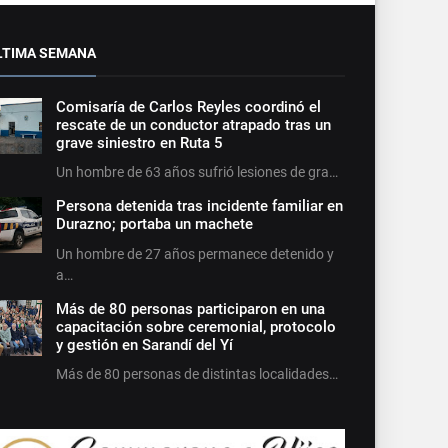
LTIMA SEMANA
Comisaría de Carlos Reyles coordinó el
rescate de un conductor atrapado tras un
grave siniestro en Ruta 5
Un hombre de 63 años sufrió lesiones de gra…
Persona detenida tras incidente familiar en
Durazno; portaba un machete
Un hombre de 27 años permanece detenido y
a…
Más de 80 personas participaron en una
capacitación sobre ceremonial, protocolo
y gestión en Sarandí del Yí
Más de 80 personas de distintas localidades…