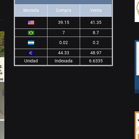
Moneda
Compra
Venta
39.15
41.35
7
8.7
0.02
0.2
44.33
48.97
Unidad
Indexada
6.6335